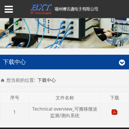
下载中心
您当前的位置:
下载中心
序号
文件名称
下载
Technical overview_可搬移微波
1
监测/测向系统