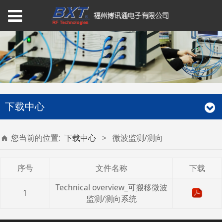
下载中心
您当前的位置:
下载中心
>
微波监测/测向
序号
文件名称
下载
Technical overview_可搬移微波
1
监测/测向系统