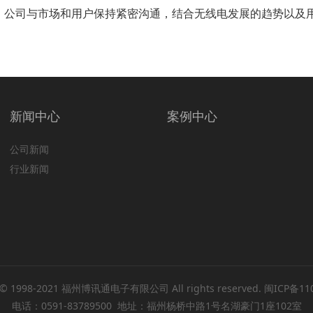
公司与市场和用户保持紧密沟通，结合无线电发展的趋势以及用
新闻中心
案例中心
公司新闻
行业新闻
t © 1998-2021 福州博讯通电子有限公司 All rights reserved.
闽ICP备11
电话：0591-83789500 地址：福州杨桥中路1号名湖豪门1座102室