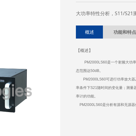
大功率特性分析，S11/S21测量
概述
功能和特
【概述】
PM2000LS60
是一个射频大功
态范围达
50dB
。
PM2000LS60
可进行功率放大器
率条件下
S21
随时间的变化量；测量
率计的功能。
PM2000LS60
是分析有源和无源器