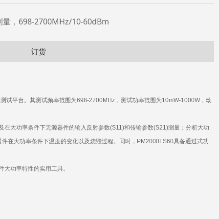
，698-2700MHz/10-60dBm
点
订货
率测试平台。其测试频率范围为
698-2700MHz，
测试功率范围为
10mW-1000W，
动
及在大功率条件下无源器件的输入反射参数
(S11)
和传输参数
(S21)
测量；分析大功
器件在大功率条件下温度的变化以及烧毁过程。同时
，PM2000LS60
具备通过式功
件大功率特性的实用工具。