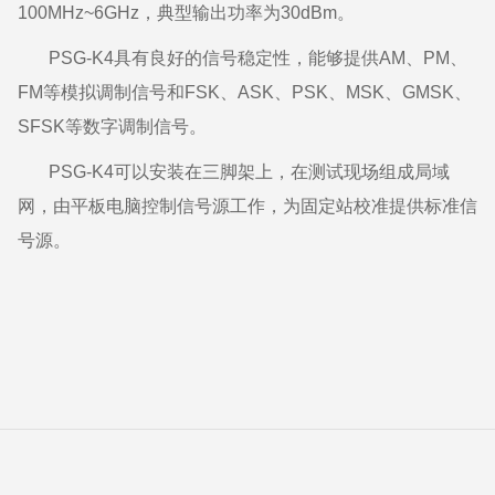
100MHz~6GHz
，典型输出功率为
30dBm
。
PSG-K4
具有良好的信号稳定性，能够提供
AM
、
PM
、
FM
等模拟调制信号和
FSK
、
ASK
、
PSK
、
MSK
、
GMSK
、
SFSK
等数字调制信号。
PSG-K4
可以安装在三脚架上，在测试现场组成局域
网，由平板电脑控制信号源工作，为固定站校准提供标准信
号源。